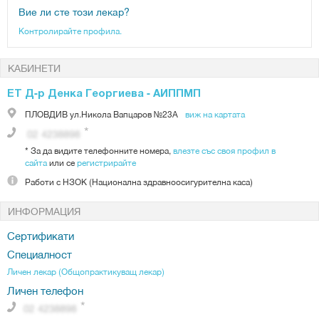
Вие ли сте този лекар?
Контролирайте профила.
КАБИНЕТИ
ЕТ Д-р Денка Георгиева - АИППМП
ПЛОВДИВ
ул.Никола Вапцаров №23А
виж на картата
*
За да видите телефонните номера,
влезте със своя профил в
сайта
или се
регистрирайте
Работи с
НЗОК (Национална здравноосигурителна каса)
ИНФОРМАЦИЯ
Сертификати
Специалност
Личен лекар (Общопрактикуващ лекар)
Личен телефон