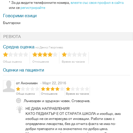
*
За да видите телефонните номера,
влезте със своя профил в сайта
или се
регистрирайте
Говорими езици
Български
РЕВЮТА
Средна оценка
на Денка Георгиева
Обща оценка
Отношение
Време за чакане
Оценки на пациенти
от
Анонимен
- Март 22, 2016
Обща оценка
Отношение
Време за чакане
Лъчезарвн и здържан човек. Сговорчив.
НЕ ДАВА НАПРАВЛЕНИЯ!
КАТО ПЕДИАТЪР Е ОТ СТАРАТА ШКОЛА и изобщо, ама
изобщо не се интересува от иновации. Работи само с
опредвлени лекарства, без да отчита факта че има по-
добри препарати и на значотелно по-добра цена.