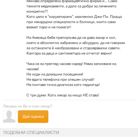
Минава определена фармацевтична фирма и... Само
техните медикаменти, а дало са добри за лечението
конкретно?!
Като цяло е "корумпирано", махленско Джи-Пи. Праща
при некадърни специалисти и болници, които само
вземат пари и не помагат!
На 4месеца бебе препоръчва да се дава захар и сол,
което е абсолютно забранено и абсурдно, да не говорим
за останалите й необразовани и староврвмски савети.
Кантара за деца и сантиметъра не отчитат вярно!
Чака се за преглед часове наред! Няма записване на
часове!
Не ходи на домашни посещения!
Не вдига твлефона при спешен случай!
Не поставя точна диагноза като педиатър!
С три думи: Като лекар за нищо НЕ става!
Лекувал ли Ви е този лекар?
Дай оценка
ПОДОБНИ СПЕЦИАЛИСТИ