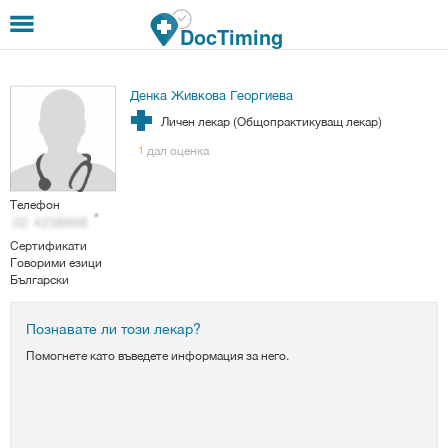
Премини към основното съдържание
DocTiming
Денка Живкова Георгиева
Личен лекар (Общопрактикуващ лекар)
дал оценка
1
Телефон
Сертификати
Говорими езици
Български
Познавате ли този лекар?
Помогнете като въведете информация за него.