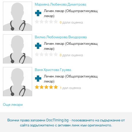
Марияна Любенова Димитрова
Личен лекар (Общопрактикуващ
лекар)
дали оценка
0
Вилма Любомирова Виодорова
Личен лекар (Общопрактикуващ
лекар)
дали оценка
0
Ваня Христова Груева
Личен лекар (Общопрактикуващ
лекар)
дал оценка
1
Още лекари
Всички права запазени DocTiming.bg - позоваването на съдържание от
сайта задължително с активен линк към оригиналното.