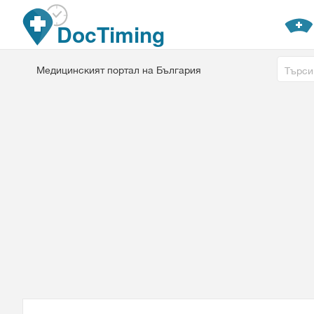
Премини към основното съдържание
DocTiming
Free tex
Медицинският портал на България