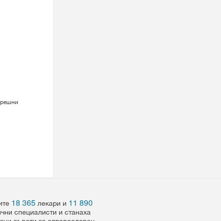
трешни
18 365
11 890
шите
лекари и
ични специалисти и станаха
езни съвети за здравословен