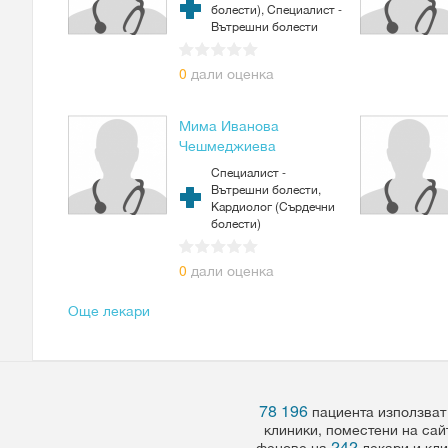
болести), Специалист -
Вътрешни болести
0
дали оценка
Мима Иванова
Чешмеджиева
Специалист -
Вътрешни болести,
Кардиолог (Сърдечни
болести)
0
дали оценка
Още лекари
78 196
пациента използват
клиники, поместени на сай
242
фенове на
лекари и кли