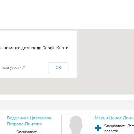
а не може да зареди Google Карти
OK
 този уебсайт?
Виделинка Цветанова
Марин Цонев Дими
Петрова-Пинтова
Специалист - Въ
болести
Специалист -