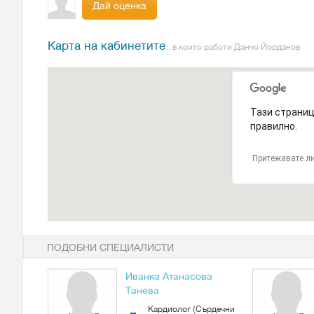
Дай оценка
Карта на кабинетите
, в които работи Данчо Йорданов
Тази страниц
правилно.
Притежавате ли
ПОДОБНИ СПЕЦИАЛИСТИ
Иванка Атанасова
Танева
Кардиолог (Сърдечни