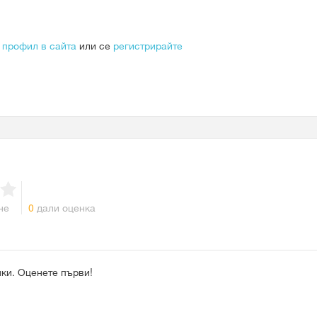
 профил в сайта
или се
регистрирайте
не
0
дали оценка
ки. Оценете първи!