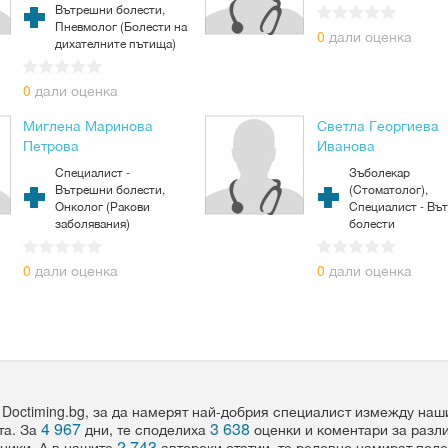
Вътрешни болести,
Пневмолог (Болести на
0
дали оценка
дихателните пътища)
0
дали оценка
Миглена Маринова
Светла Георгиева
Петрова
Иванова
Специалист -
Зъболекар
Вътрешни болести,
(Стоматолог),
Онколог (Ракови
Специалист - Въ
заболявания)
болести
0
дали оценка
0
дали оценка
 Doctiming.bg, за да намерят най-добрия специалист измежду на
4 967
3 638
та. За
дни, те споделиха
оценки и коментари за разл
2 743
ники. А в нашите
авторски статии, те редовно намират пол