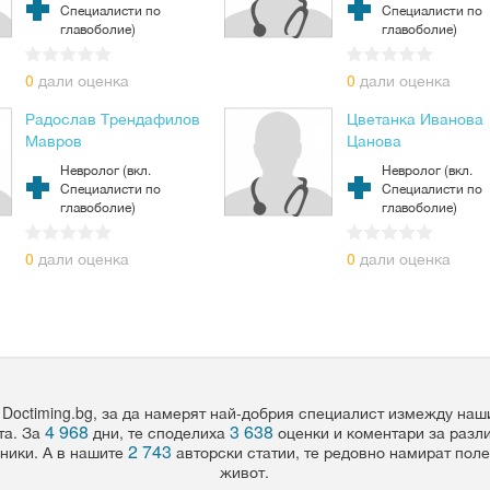
Специалисти по
Специалисти по
главоболие)
главоболие)
0
дали оценка
0
дали оценка
Радослав Трендафилов
Цветанка Иванова
Мавров
Цанова
Невролог (вкл.
Невролог (вкл.
Специалисти по
Специалисти по
главоболие)
главоболие)
0
дали оценка
0
дали оценка
 Doctiming.bg, за да намерят най-добрия специалист измежду на
4 968
3 638
та. За
дни, те споделиха
оценки и коментари за разл
2 743
ники. А в нашите
авторски статии, те редовно намират пол
живот.