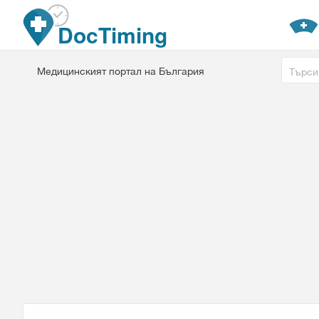
Премини към основното съдържание
DocTiming
Free tex
Медицинският портал на България