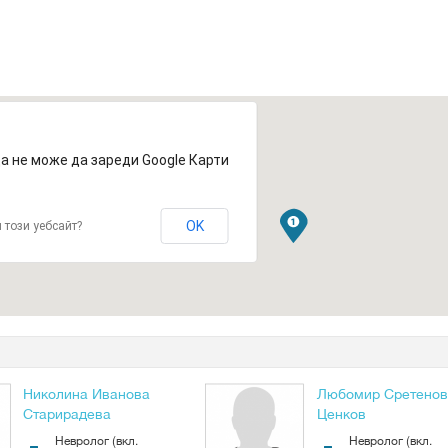
а не може да зареди Google Карти
OK
 този уебсайт?
Николина Иванова
Любомир Сретено
Старирадева
Ценков
Невролог (вкл.
Невролог (вкл.