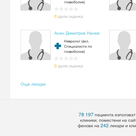
главоболие)
0
дали оценка
Асен Димитров Нанев
Невролог (вкл.
Специалисти по
главоболие)
0
дали оценка
Още лекари
78 197
пациента използват
клиники, поместени на сай
242
фенове на
лекари и кли