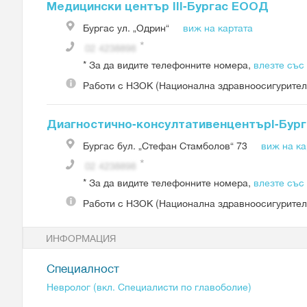
Медицински център ІІІ-Бургас ЕООД
Бургас
ул. „Одрин“
виж на картата
*
За да видите телефонните номера,
влезте със
Работи с
НЗОК (Национална здравноосигурител
Диагностично-консултативенцентърІ-Бу
Бургас
бул. „Стефан Стамболов“ 73
виж на ка
*
За да видите телефонните номера,
влезте със
Работи с
НЗОК (Национална здравноосигурител
ИНФОРМАЦИЯ
Специалност
Невролог (вкл. Специалисти по главоболие)