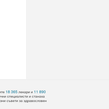
18 365
11 890
шите
лекари и
ични специалисти и станаха
езни съвети за здравословен