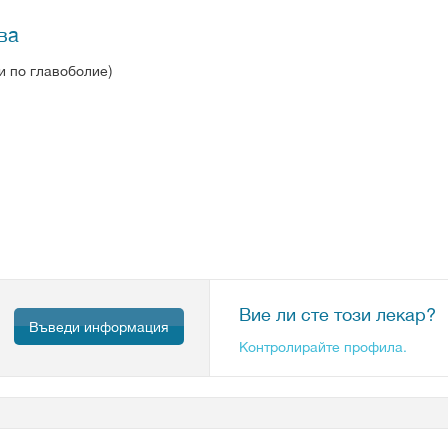
ва
и по главоболие)
Вие ли сте този лекар?
Въведи информация
Контролирайте профила.