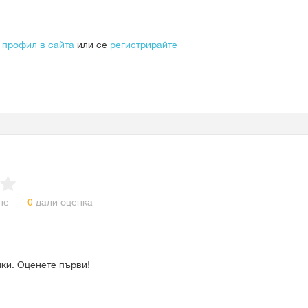
 профил в сайта
или се
регистрирайте
не
0
дали оценка
ки. Оценете първи!