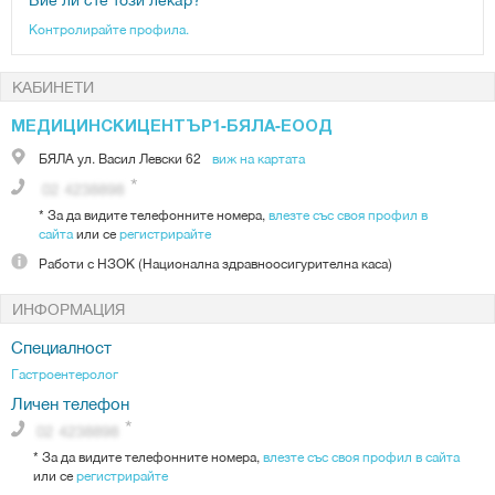
Контролирайте профила.
КАБИНЕТИ
МЕДИЦИНСКИЦЕНТЪР1-БЯЛА-ЕООД
БЯЛА
ул. Васил Левски 62
виж на картата
*
За да видите телефонните номера,
влезте със своя профил в
сайта
или се
регистрирайте
Работи с
НЗОК (Национална здравноосигурителна каса)
ИНФОРМАЦИЯ
Специалност
Гастроентеролог
Личен телефон
*
За да видите телефонните номера,
влезте със своя профил в сайта
или се
регистрирайте