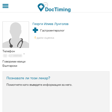
Премини към основното съдържание
DocTiming
Георги Илиев Лунголов
Гастроентеролог
дали оценка
0
Телефон
Говорими езици
Български
Познавате ли този лекар?
Помогнете като въведете информация за него.