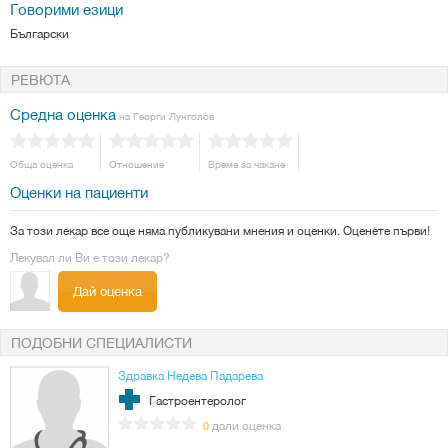
Говорими езици
Български
РЕВЮТА
Средна оценка
на Георги Лунголов
Обща оценка
Отношение
Време за чакане
Оценки на пациенти
За този лекар все още няма публикувани мнения и оценки. Оценете първи!
Лекувал ли Ви е този лекар?
Дай оценка
ПОДОБНИ СПЕЦИАЛИСТИ
Здравка Недева Падарева
Гастроентеролог
дали оценка
0