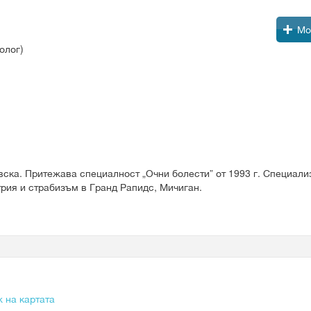
Мо
олог)
вска. Притежава специалност „Очни болести” от 1993 г. Специали
рия и страбизъм в Гранд Рапидс, Мичиган.
 на картата