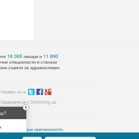
18 365
11 890
шите
лекари и
ични специалисти и станаха
езни съвети за здравословен
Намери ни в:
Свържете се с Doctiming на:
X
02 423 8898
ар?
и
ктивен линк към оригиналното.