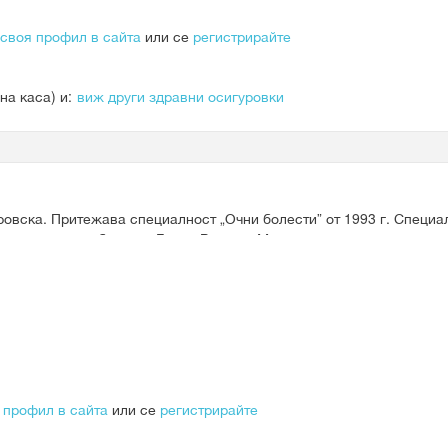
 своя профил в сайта
или се
регистрирайте
на каса)
и:
виж други здравни осигуровки
ровска. Притежава специалност „Очни болести” от 1993 г. Специа
диатрия и страбизъм в Гранд Рапидс, Мичиган.
 профил в сайта
или се
регистрирайте