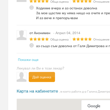
Обща оценка
Отношение
Ходихме вчера и аз останах доволна
За мое щастие му няма нищо на очите и пре
И аз вече я препоръчвам
от
Анонимен
- Април 04, 2014
Обща оценка
Отношение
аз също съм доволна от Галя Димитрова и 
Покажи още
Лекувал ли Ви е този лекар?
Дай оценка
Карта на кабинетите
, в които работи д-р Галина Димитр