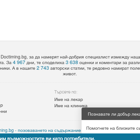
 Doctiming.bg, за да намерят най-добрия специалист измежду на
4 967
3 638
та. За
дни, те споделиха
оценки и коментари за разл
2 743
ники. А в нашите
авторски статии, те редовно намират пол
живот.
Търсете по:
Име на лекар
ар
Име на клиника
анни
Познавате ли добър лек
Помогнете на близките с
ing.bg - позоваването на съдържание от сайта задължително с а
им възможностите ви като потребители.
Препоръчай