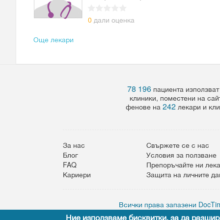
0
дали оценка
Още лекари
78 196
пациента използват
клиники, поместени на сай
242
фенове на
лекари и кли
За нас
Свържете се с нас
Блог
Условия за ползване
FAQ
Препоръчайте ни лек
Кариери
Защита на личните д
Всички права запазени DocTim
Ние използваме бисквитки, за да разшир