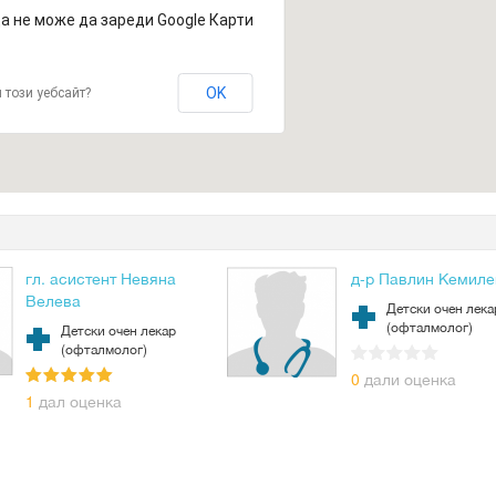
а не може да зареди Google Карти
OK
 този уебсайт?
гл. асистент Невяна
д-р Павлин Кемиле
Велева
Детски очен лека
(офталмолог)
Детски очен лекар
(офталмолог)
0
дали оценка
1
дал оценка