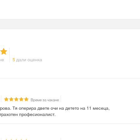
не
5
дали оценка
Време за чакане
ова. Тя оперира двете очи на детето на 11 месеца,
 страхотен професионалист.