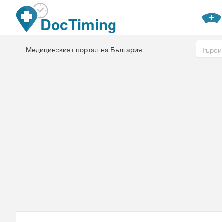
Премини към основното съдържание
DocTiming
Free tex
Медицинският портал на България