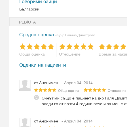
Говорими езици
Български
РЕВЮТА
Средна оценка
на д-р Галина Димитрова
Обща оценка
Отношение
Време за чака
Оценки на пациенти
от
Анонимен
- Април 04, 2014
Обща оценка
Отношение
Синът ми също е пациент на д-р Галя Димитр
следи го от почти 4 години вече и за мен е
от
Анонимен
- Април 04, 2014