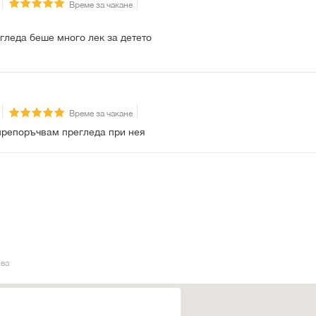
Време за чакане
гледа беше много лек за детето
Време за чакане
препоръчвам прегледа при нея
ова