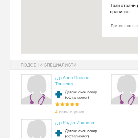
Тази страниц
правилно.
Притежавате ли
ПОДОБНИ СПЕЦИАЛИСТИ
д-р Анна Попова-
Ташкова
Детски очен лекар
(офталмолог)
4
дали оценка
д-р Радка Иванова
Детски очен лекар
(офталмолог)