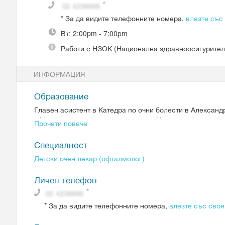
*
За да видите телефонните номера,
влезте със
Вт:
2:00pm - 7:00pm
Работи с
НЗОК (Национална здравноосигурител
ИНФОРМАЦИЯ
Образование
Главен асистент в Катедра по очни болести в Александ
в Университетската очна клиника в Цюрих и офталмопе
Прочети повече
Специалност
Детски очен лекар (офталмолог)
Личен телефон
*
За да видите телефонните номера,
влезте със своя