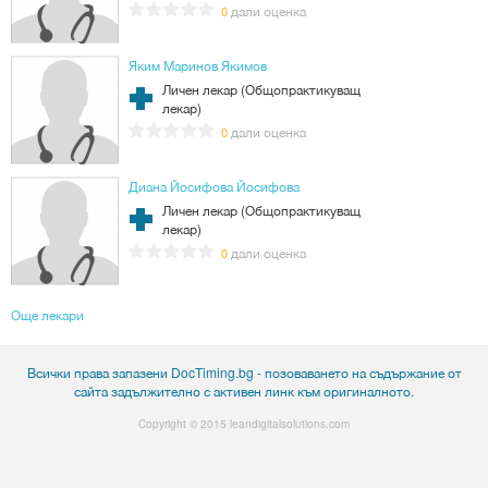
дали оценка
0
Яким Маринов Якимов
Личен лекар (Общопрактикуващ
лекар)
дали оценка
0
Диана Йосифова Йосифова
Личен лекар (Общопрактикуващ
лекар)
дали оценка
0
Още лекари
Всички права запазени DocTiming.bg - позоваването на съдържание от
сайта задължително с активен линк към оригиналното.
Copyright © 2015
leandigitalsolutions.com