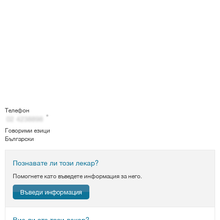
Телефон
Говорими езици
Български
Познавате ли този лекар?
Помогнете като въведете информация за него.
Въведи информация
Вие ли сте този лекар?