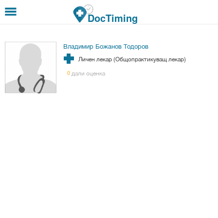
Премини към основното съдържание
DocTiming
Владимир Божанов Тодоров
Личен лекар (Общопрактикуващ лекар)
дали оценка
0