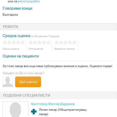
или се
регистрирайте
Говорими езици
Български
РЕВЮТА
Средна оценка
на Владимир Тодоров
Обща оценка
Отношение
Време за чакане
Оценки на пациенти
За този лекар все още няма публикувани мнения и оценки. Оценете първи!
Лекувал ли Ви е този лекар?
Дай оценка
ПОДОБНИ СПЕЦИАЛИСТИ
Христофор Милчев Дарданов
Личен лекар (Общопрактикуващ
лекар)