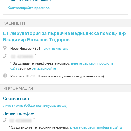
Контролирайте профила.
КАБИНЕТИ
ЕТ Амбулатория за първична медицинска помощ- д-р
Владимир Божанов Тодоров
Ново Янково
7301
виж на картата
*
За да видите телефонните номера,
влезте със своя профил в
сайта
или се
регистрирайте
Работи с
НЗОК (Национална здравноосигурителна каса)
ИНФОРМАЦИЯ
Специалност
Личен лекар (Общопрактикуващ лекар)
Личен телефон
*
За да видите телефонните номера,
влезте със своя профил в сайта