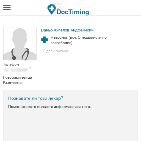
Премини към основното съдържание
DocTiming
Ваньо Ангелов Андрейнски
Невролог (вкл. Специалисти по
главоболие)
дали оценка
0
Телефон
Говорими езици
Български
Познавате ли този лекар?
Помогнете като въведете информация за него.