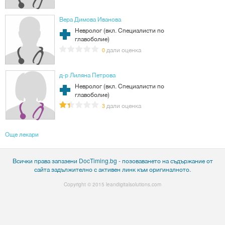
Вера Димова Иванова
Невролог (вкл. Специалисти по
главоболие)
дали оценка
0
д-р Лиляна Петрова
Невролог (вкл. Специалисти по
главоболие)
дали оценка
3
Още лекари
Всички права запазени DocTiming.bg - позоваването на съдържание от
сайта задължително с активен линк към оригиналното.
Copyright © 2015
leandigitalsolutions.com