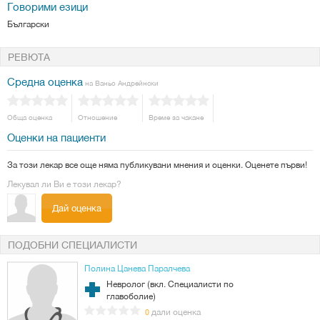
Говорими езици
Български
РЕВЮТА
Средна оценка
на Ваньо Андрейнски
Обща оценка
Отношение
Време за чакане
Оценки на пациенти
За този лекар все още няма публикувани мнения и оценки. Оценете първи!
Лекувал ли Ви е този лекар?
Дай оценка
ПОДОБНИ СПЕЦИАЛИСТИ
Полина Цанева Паралчева
Невролог (вкл. Специалисти по
главоболие)
дали оценка
0