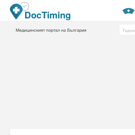
Премини към основното съдържание
DocTiming
Free tex
Медицинският портал на България