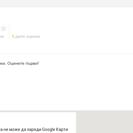
не
0
дали оценка
ки. Оценете първи!
а не може да зареди Google Карти