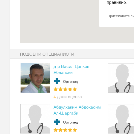
правилно.
Притежавате ли
ПОДОБНИ СПЕЦИАЛИСТИ
д-р Васил Цанков
Яблански
Ортопед
4
дали оценка
Абдулхаким Абдокасим
Ал-Шаргаби
Ортопед