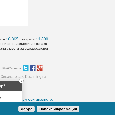
18 365
11 890
шите
лекари и
ични специалисти и станаха
езни съвети за здравословен
Намери ни в:
Свържете се с Doctiming на:
X
02 423 8898
ар?
и
ктивен линк към оригиналното.
Добре
Повече информация