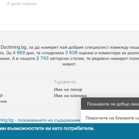
0
дали оценка
 Doctiming.bg, за да намерят най-добрия специалист измежду на
4 969
3 638
та. За
дни, те споделиха
оценки и коментари за разл
2 743
ники. А в нашите
авторски статии, те редовно намират пол
живот.
Търсете по:
Име на лекар
ар
Име на клиника
анни
Познавате ли добър лек
Помогнете на близките с
ing.bg - позоваването на съдържание от сайта задължително с а
им възможностите ви като потребители.
Препоръчай
Copyright © 2015
leandigitalsolutions.com