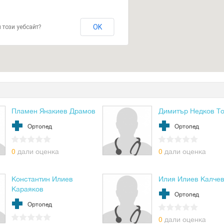
OK
 този уебсайт?
Пламен Янакиев Драмов
Димитър Недков Т
Ортопед
Ортопед
0
дали оценка
0
дали оценка
Константин Илиев
Илия Илиев Калче
Караяков
Ортопед
Ортопед
0
дали оценка