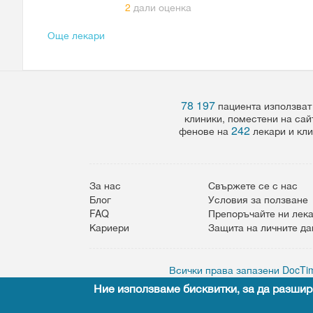
2
дали оценка
Още лекари
78 197
пациента използват
клиники, поместени на сай
242
фенове на
лекари и кли
За нас
Свържете се с нас
Блог
Условия за ползване
FAQ
Препоръчайте ни лек
Кариери
Защита на личните д
Всички права запазени DocTim
Ние използваме бисквитки, за да разшир