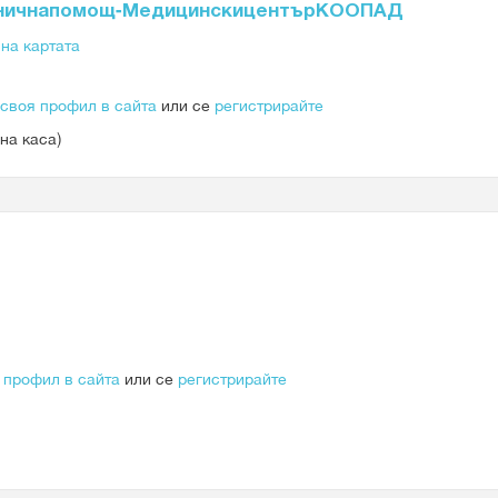
олничнапомощ-МедицинскицентърКООПАД
на картата
 своя профил в сайта
или се
регистрирайте
на каса)
 профил в сайта
или се
регистрирайте