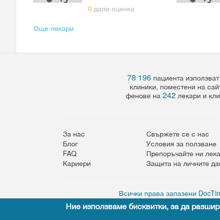
0
дали оценка
Още лекари
78 196
пациента използват
клиники, поместени на сай
242
фенове на
лекари и кли
За нас
Свържете се с нас
Блог
Условия за ползване
FAQ
Препоръчайте ни лек
Кариери
Защита на личните д
Всички права запазени DocTim
Ние използваме бисквитки, за да разшир