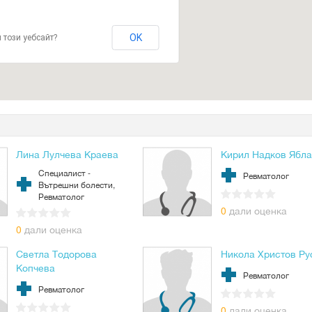
OK
 този уебсайт?
Лина Лулчева Краева
Кирил Надков Ябл
Специалист -
Ревматолог
Вътрешни болести,
Ревматолог
0
дали оценка
0
дали оценка
Светла Тодорова
Никола Христов Ру
Копчева
Ревматолог
Ревматолог
0
дали оценка