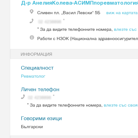
Д-р АнелияКолева-АСИМПпоревматологи
Сливен
пл. „Васил Левски“ 5Б
виж на картата
*
За да видите телефонните номера,
влезте със
Работи с
НЗОК (Национална здравноосигурител
ИНФОРМАЦИЯ
Специалност
Ревматолог
Личен телефон
*
За да видите телефонните номера,
влезте със своя
Говорими езици
Български