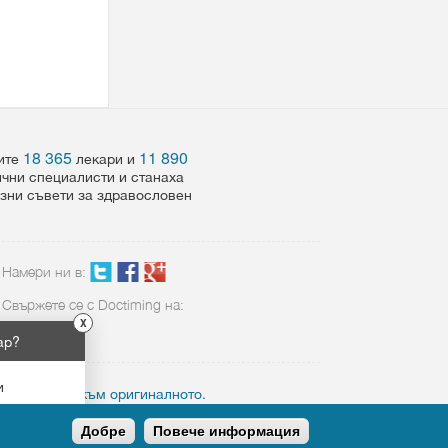
18 365
11 890
шите
лекари и
ични специалисти и станаха
езни съвети за здравословен
Намери ни в:
Свържете се с Doctiming на:
X
02 423 8898
ар?
и
ктивен линк към оригиналното.
Добре
Повече информация