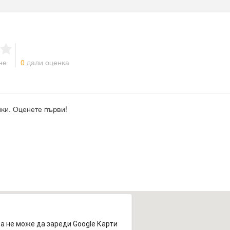
не
0
дали оценка
ки. Оценете първи!
а не може да зареди Google Карти