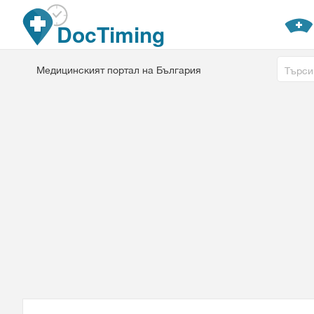
Премини към основното съдържание
DocTiming
Free tex
Медицинският портал на България