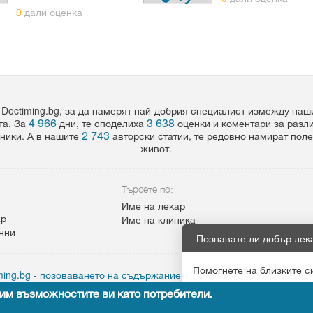
0
дали оценка
 Doctiming.bg, за да намерят най-добрия специалист измежду на
4 966
3 638
та. За
дни, те споделиха
оценки и коментари за разл
2 743
ники. А в нашите
авторски статии, те редовно намират пол
живот.
Търсете по:
Име на лекар
ар
Име на клиника
анни
Познавате ли добър лек
Помогнете на близките с
ing.bg - позоваването на съдържание от сайта задължително с а
им възможностите ви като потребители.
Препоръчай
Copyright © 2015
leandigitalsolutions.com