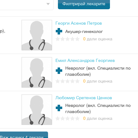
Георги Асенов Петров
р),
Акушер-гинеколог
0
дали оценка
Емил Александров Георгиев
Невролог (вкл. Специалисти по
главоболие)
0
дали оценка
Любомир Сретенов Ценков
Невролог (вкл. Специалисти по
главоболие)
0
дали оценка
Виж всички 4 лекари