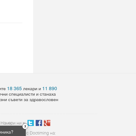
18 365
11 890
шите
лекари и
ични специалисти и станаха
езни съвети за здравословен
Намери ни в:
X
иника?
Свържете се с Doctiming на: