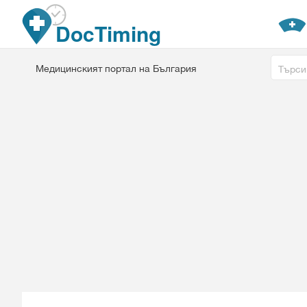
Премини към основното съдържание
DocTiming
Free tex
Медицинският портал на България