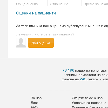
Обща оценка
Отношение
Време за чака
Оценки на пациенти
За тази клиника все още няма публикувани мнения и оц
Лекували ли сте се в тази клиника?
Дай оценка
78 196
пациента използват
клиники, поместени на сай
242
фенове на
лекари и кли
За нас
Свържете се с нас
Блог
Условия за ползване
FAQ
Препоръчайте ни лек