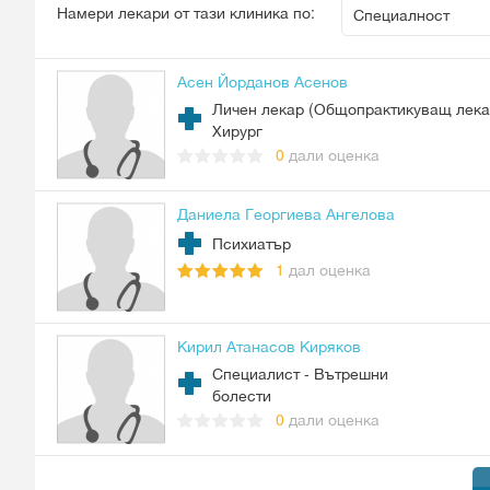
Специалност
Намери лекари от тази клиника по:
Специалност
Асен Йорданов Асенов
Личен лекар (Общопрактикуващ лека
Хирург
0
дали оценка
Даниела Георгиева Ангелова
Психиатър
1
дал оценка
Кирил Атанасов Киряков
Специалист - Вътрешни
болести
0
дали оценка