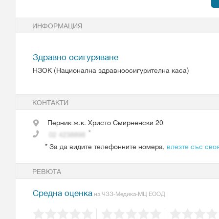
ИНФОРМАЦИЯ
Здравно осигуряване
НЗОК (Национална здравноосигурителна каса)
КОНТАКТИ
Перник
ж.к. Христо Смирненски 20
*
За да видите телефонните номера,
влезте със сво
РЕВЮТА
Средна оценка
на ЧЗЗ-Медика-МЦ ЕООД