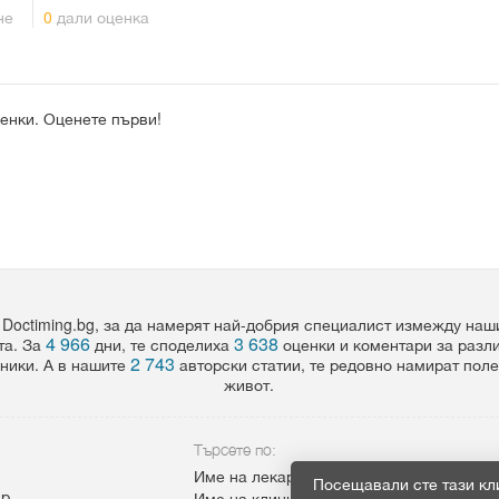
не
0
дали оценка
енки. Оценете първи!
 Doctiming.bg, за да намерят най-добрия специалист измежду на
4 966
3 638
та. За
дни, те споделиха
оценки и коментари за разл
2 743
ники. А в нашите
авторски статии, те редовно намират пол
живот.
Търсете по:
Име на лекар
Посещавали сте тази кл
ар
Име на клиника