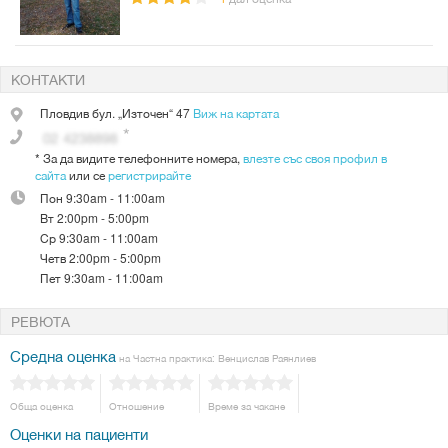
КОНТАКТИ
Пловдив
бул. „Източен“ 47
Виж на картата
*
За да видите телефонните номера,
влезте със своя профил в
сайта
или се
регистрирайте
Пон
9:30am - 11:00am
Вт
2:00pm - 5:00pm
Ср
9:30am - 11:00am
Четв
2:00pm - 5:00pm
Пет
9:30am - 11:00am
РЕВЮТА
Средна оценка
на Частна практика: Венцислав Раянлиев
Обща оценка
Отношение
Време за чакане
Оценки на пациенти