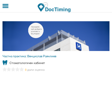
Премини към основното съдържание
DocTiming
Частна практика: Венцислав Раянлиев
Стоматологичен кабинет
дали оценка
0