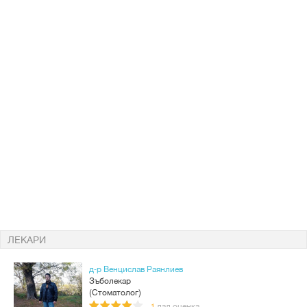
ЛЕКАРИ
д-р Венцислав Раянлиев
Зъболекар
(Стоматолог)
дал оценка
1