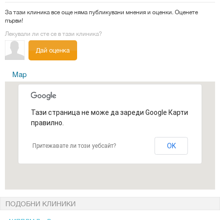
За тази клиника все още няма публикувани мнения и оценки. Оценете
първи!
Лекували ли сте се в тази клиника?
Дай оценка
Map
Тази страница не може да зареди Google Карти
правилно.
OK
Притежавате ли този уебсайт?
ПОДОБНИ КЛИНИКИ