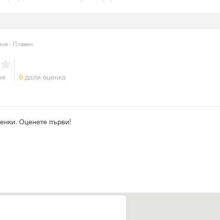
ие - Плевен
не
0
дали оценка
енки. Оценете първи!