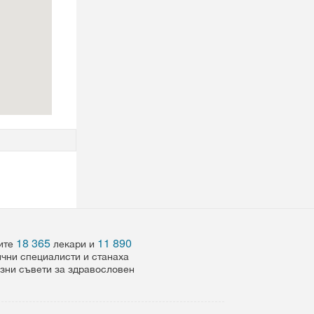
18 365
11 890
шите
лекари и
ични специалисти и станаха
езни съвети за здравословен