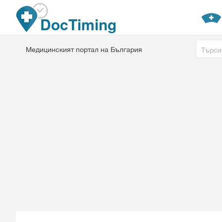
Премини към основното съдържание
DocTiming
Free tex
Медицинският портал на България