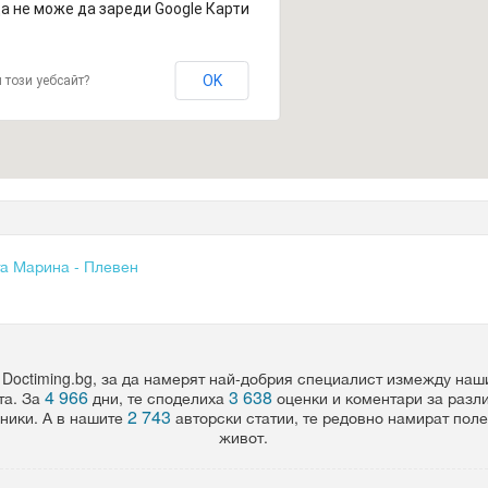
а не може да зареди Google Карти
OK
 този уебсайт?
а Марина - Плевен
 Doctiming.bg, за да намерят най-добрия специалист измежду на
4 966
3 638
та. За
дни, те споделиха
оценки и коментари за разл
2 743
ники. А в нашите
авторски статии, те редовно намират пол
живот.