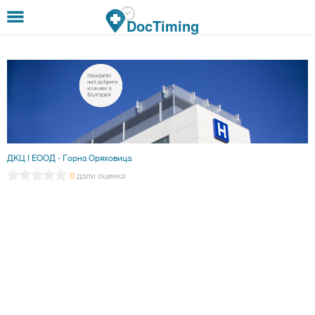
Премини към основното съдържание
DocTiming
ДКЦ І ЕООД - Горна Оряховица
дали оценка
0