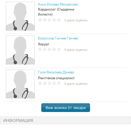
Анка Илиева Михайлова
Кардиолог (Сърдечни
болести)
дали оценка
0
Борислав Генчев Генчев
Хирург
дали оценка
0
Галя Василева Дачева
Рентгенов специалист
дали оценка
0
Виж всички 21 лекари
ИНФОРМАЦИЯ