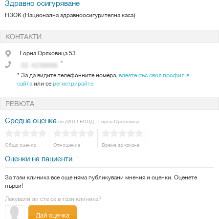
Здравно осигуряване
НЗОК (Национална здравноосигурителна каса)
КОНТАКТИ
Горна Оряховица
53
*
За да видите телефонните номера,
влезте със своя профил в
сайта
или се
регистрирайте
РЕВЮТА
Средна оценка
на ДКЦ І ЕООД - Горна Оряховица
Обща оценка
Отношение
Време за чакане
Оценки на пациенти
За тази клиника все още няма публикувани мнения и оценки. Оценете
първи!
Лекували ли сте се в тази клиника?
Дай оценка