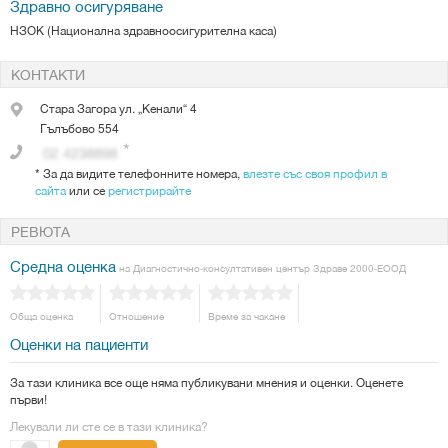
Здравно осигуряване
НЗОК (Национална здравноосигурителна каса)
КОНТАКТИ
Стара Загора
ул. „Кенали“ 4
Гълъбово
554
*
За да видите телефонните номера,
влезте със своя профил в
сайта
или се
регистрирайте
РЕВЮТА
Средна оценка
на Диагностично-консултативен център Здраве 2000-ЕООД
Обща оценка
Отношение
Време за чакане
Оценки на пациенти
За тази клиника все още няма публикувани мнения и оценки. Оценете
първи!
Лекували ли сте се в тази клиника?