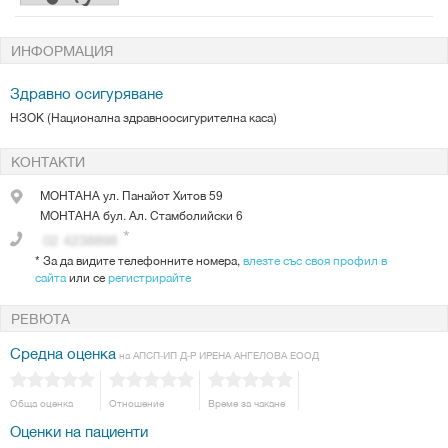
ИНФОРМАЦИЯ
Здравно осигуряване
НЗОК (Национална здравноосигурителна каса)
КОНТАКТИ
МОНТАНА
ул. Панайот Хитов 59
МОНТАНА
бул. Ал. Стамболийски 6
*
За да видите телефонните номера,
влезте със своя профил в
сайта
или се
регистрирайте
РЕВЮТА
Средна оценка
на АПСП-ИП Д-Р ИРЕНА АНГЕЛОВА ЕООД
Обща оценка
Отношение
Време за чакане
Оценки на пациенти