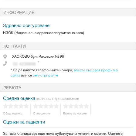
ИНФОРМАЦИЯ
Здравно осигуряване
НЗОК (Национална здравноосигурителна каса)
КОНТАКТИ
ХАСКОВО
бул. Раковски № 9б
*
За да видите телефонните номера,
влезте със своя профил в
сайта
или се
регистрирайте
РЕВЮТА
Средна оценка
на АИППСП- Д-р ЕмилВълков
Обща оценка
Отношение
Време за чакане
Оценки на пациенти
За тази клиника все още няма публикувани мнения и оценки. Оценете