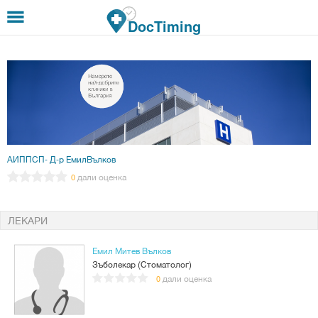
Премини към основното съдържание
DocTiming
АИППСП- Д-р ЕмилВълков
дали оценка
0
ЛЕКАРИ
Емил Митев Вълков
Зъболекар (Стоматолог)
дали оценка
0