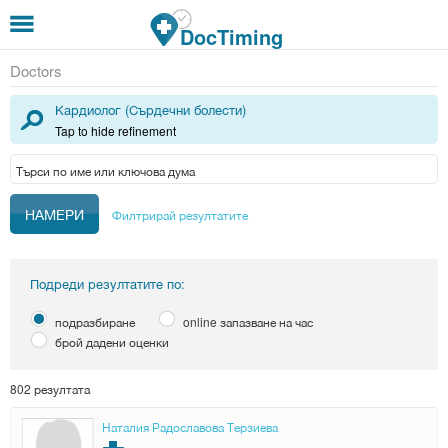
Премини към основното съдържание
DocTiming
Doctors
Кардиолог (Сърдечни болести)
Tap to hide refinement
Филтрирай резултатите
Подреди резултатите по:
подразбиране
online запазване на час
брой дадени оценки
802 резултата
Наталия Радославова Терзиева