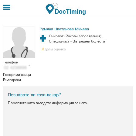
Премини към основното съдържание
DocTiming
Румяна Цветанова Мичева
Онколог (Ракови заболявания),
Специалист - Вътрешни болести
дали оценка
0
Телефон
Говорими езици
Български
Познавате ли този лекар?
Помогнете като въведете информация за него.