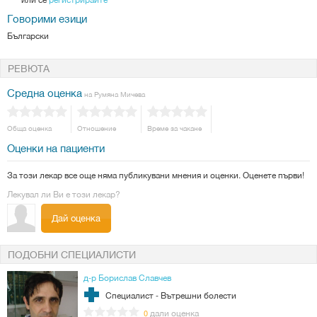
Говорими езици
Български
РЕВЮТА
Средна оценка
на Румяна Мичева
Обща оценка
Отношение
Време за чакане
Оценки на пациенти
За този лекар все още няма публикувани мнения и оценки. Оценете първи!
Лекувал ли Ви е този лекар?
Дай оценка
ПОДОБНИ СПЕЦИАЛИСТИ
д-р Борислав Славчев
Специалист - Вътрешни болести
дали оценка
0