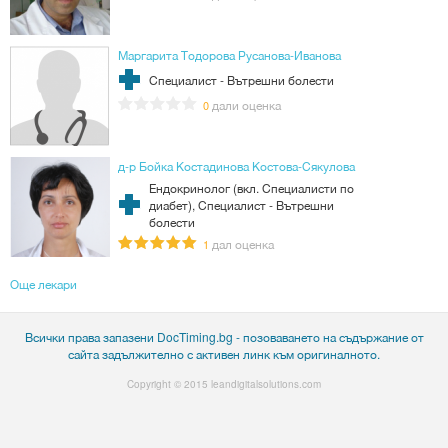
Маргарита Тодорова Русанова-Иванова
Специалист - Вътрешни болести
дали оценка
0
д-р Бойка Костадинова Костова-Сякулова
Ендокринолог (вкл. Специалисти по
диабет), Специалист - Вътрешни
болести
дал оценка
1
Още лекари
Всички права запазени DocTiming.bg - позоваването на съдържание от
сайта задължително с активен линк към оригиналното.
Copyright © 2015
leandigitalsolutions.com