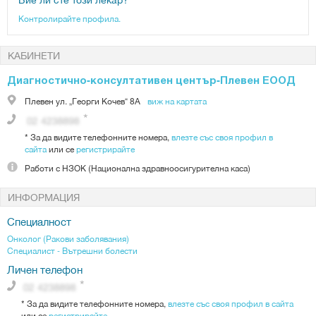
Контролирайте профила.
КАБИНЕТИ
Диагностично-консултативен център-Плевен ЕООД
Плевен
ул. „Георги Кочев“ 8А
виж на картата
*
За да видите телефонните номера,
влезте със своя профил в
сайта
или се
регистрирайте
Работи с
НЗОК (Национална здравноосигурителна каса)
ИНФОРМАЦИЯ
Специалност
Онколог (Ракови заболявания)
Специалист - Вътрешни болести
Личен телефон
*
За да видите телефонните номера,
влезте със своя профил в сайта
или се
регистрирайте