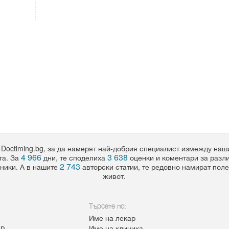
 Doctiming.bg, за да намерят най-добрия специалист измежду на
4 966
3 638
та. За
дни, те споделиха
оценки и коментари за разл
2 743
ники. А в нашите
авторски статии, те редовно намират пол
живот.
Търсете по:
Име на лекар
ар
Име на клиника