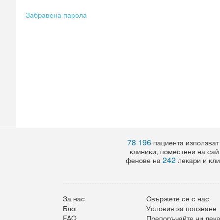
Забравена парола
78 196
пациента използват
клиники, поместени на сай
242
фенове на
лекари и кли
За нас
Свържете се с нас
Блог
Условия за ползване
FAQ
Препоръчайте ни лек