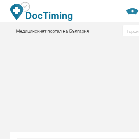
Премини към основното съдържание
DocTiming
Free tex
Медицинският портал на България