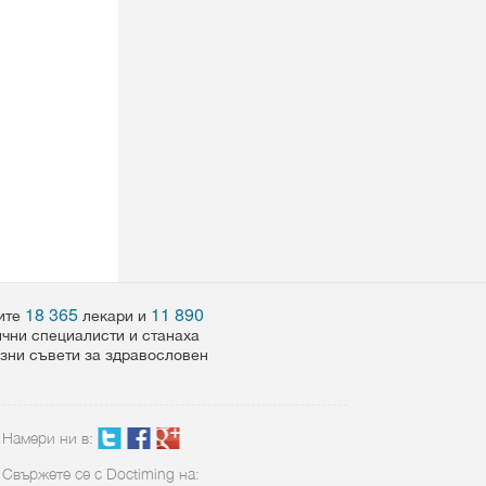
18 365
11 890
шите
лекари и
ични специалисти и станаха
езни съвети за здравословен
Намери ни в:
Свържете се с Doctiming на: