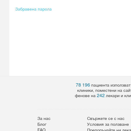
Забравена парола
78 196
пациента използват
клиники, поместени на сай
242
фенове на
лекари и кли
За нас
Свържете се с нас
Блог
Условия за ползване
FAQ
Препоръчайте ни лек