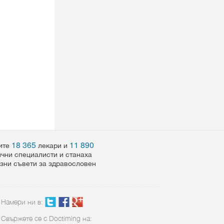
18 365
11 890
шите
лекари и
ични специалисти и станаха
езни съвети за здравословен
Намери ни в:
Свържете се с Doctiming на: