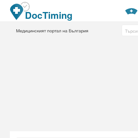
Премини към основното съдържание
DocTiming
Free tex
Медицинският портал на България