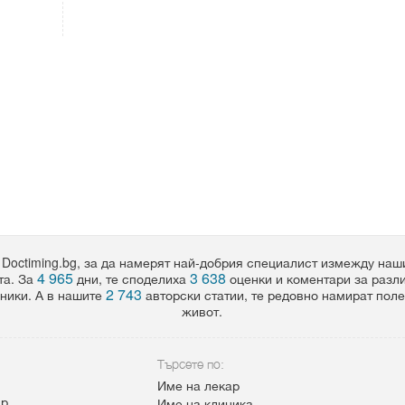
 Doctiming.bg, за да намерят най-добрия специалист измежду на
4 965
3 638
та. За
дни, те споделиха
оценки и коментари за разл
2 743
ники. А в нашите
авторски статии, те редовно намират пол
живот.
Търсете по:
Име на лекар
ар
Име на клиника